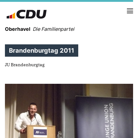
Oberhavel
Die Familienpartei
Brandenburgtag 2011
NEUIGKEITEN
JU Brandenburgtag
TERMINE
KREISVORSTAND
ORTSVERBÄNDE
VEREINIGUNGEN
Kreistagsfraktion
Leitprogramm der CDU Oberhavel