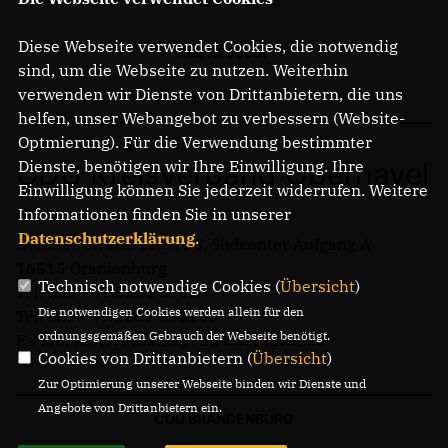
Diese Webseite verwendet Cookies, die notwendig
IMPRESSUM
sind, um die Webseite zu nutzen. Weiterhin
verwenden wir Dienste von Drittanbietern, die uns
DATENSCHUTZ
helfen, unser Webangebot zu verbessern (Website-
Optmierung). Für die Verwendung bestimmter
CDU Kreisverband Oberhavel
Dienste, benötigen wir Ihre Einwilligung. Ihre
Einwilligung können Sie jederzeit widerrufen. Weitere
Informationen finden Sie in unserer
Datenschutzerklärung
.
Berliner Straße 119-125, Südcenter Aufgang A
16515 Oranienburg
Technisch notwendige Cookies (
Übersicht
)
Telefon: +49 3301 3405
Die notwendigen Cookies werden allein für den
Telefax: +49 3301 521161
ordnungsgemäßen Gebrauch der Webseite benötigt.
E-Mail: kreisverband@cdu-oberhavel.de
Cookies von Drittanbietern (
Übersicht
)
Zur Optimierung unserer Webseite binden wir Dienste und
Angebote von Drittanbietern ein.
CDU BRANDENBURG