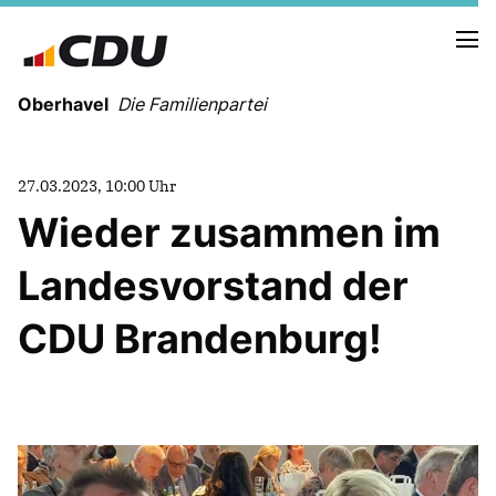
Oberhavel
Die Familienpartei
27.03.2023, 10:00 Uhr
Wieder zusammen im
NEUIGKEITEN
TERMINE
Landesvorstand der
CDU Brandenburg!
KREISVORSTAND
ORTSVERBÄNDE
VEREINIGUNGEN
Kreistagsfraktion
Leitprogramm der CDU Oberhavel