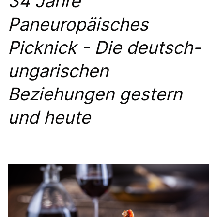
34 Jahre
BILDER
Paneuropäisches
Mitmachen
Picknick - Die deutsch-
BÜRGERANFRAGE
LINKS
ungarischen
Beziehungen gestern
und heute