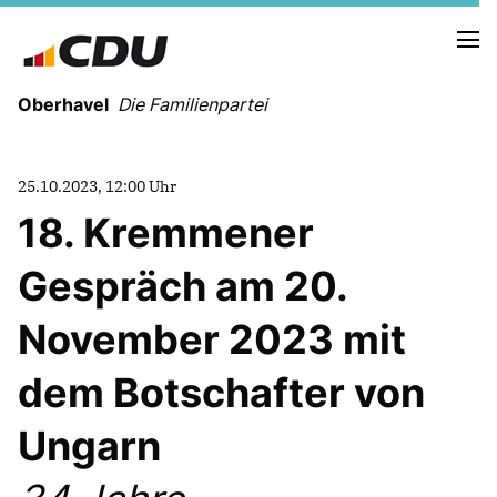
Oberhavel
Die Familienpartei
25.10.2023, 12:00 Uhr
18. Kremmener
NEUIGKEITEN
TERMINE
Gespräch am 20.
November 2023 mit
KREISVORSTAND
ORTSVERBÄNDE
dem Botschafter von
VEREINIGUNGEN
Kreistagsfraktion
Ungarn
Leitprogramm der CDU Oberhavel