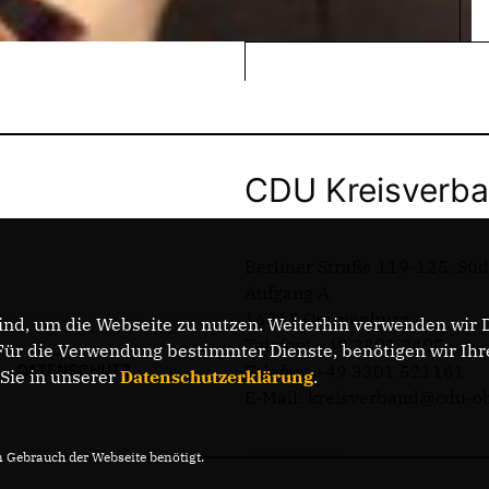
CDU Kreisverba
Berliner Straße 119-125, Sü
Aufgang A
16515 Oranienburg
nd, um die Webseite zu nutzen. Weiterhin verwenden wir Di
Telefon: +49 3301 3405
r die Verwendung bestimmter Dienste, benötigen wir Ihre 
DATENSCHUTZ
Telefax: +49 3301 521161
 Sie in unserer
Datenschutzerklärung
.
E-Mail: kreisverband@cdu-o
Gebrauch der Webseite benötigt.