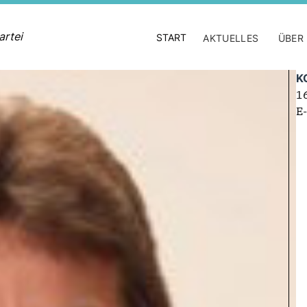
artei
START
AKTUELLES
ÜBER
K
1
E