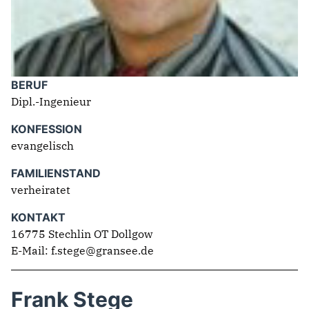
BILDER
Mitmachen
BÜRGERANFRAGE
BERUF
LINKS
Dipl.-Ingenieur
KONFESSION
evangelisch
FAMILIENSTAND
verheiratet
KONTAKT
16775 Stechlin OT Dollgow
E-Mail: f.stege@gransee.de
Frank Stege