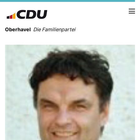
Oberhavel
Die Familienpartei
NEUIGKEITEN
TERMINE
KREISVORSTAND
ORTSVERBÄNDE
VEREINIGUNGEN
Kreistagsfraktion
Leitprogramm der CDU Oberhavel