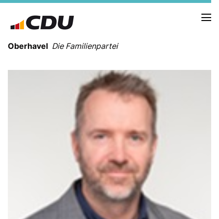
Oberhavel
Die Familienpartei
NEUIGKEITEN
TERMINE
KREISVORSTAND
ORTSVERBÄNDE
VEREINIGUNGEN
Kreistagsfraktion
Leitprogramm der CDU Oberhavel