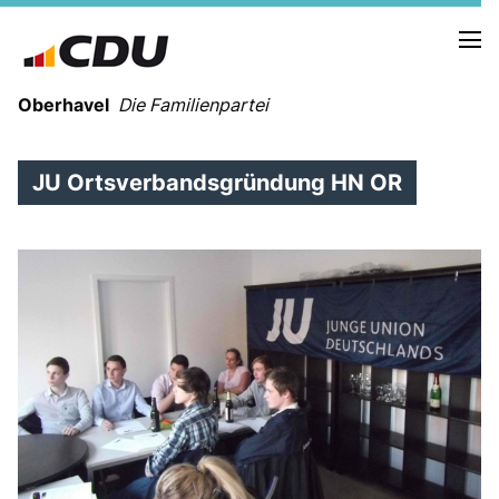
Oberhavel
Die Familienpartei
JU Ortsverbandsgründung HN OR
NEUIGKEITEN
TERMINE
KREISVORSTAND
ORTSVERBÄNDE
VEREINIGUNGEN
Kreistagsfraktion
Leitprogramm der CDU Oberhavel