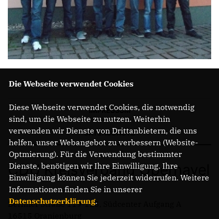
Die Webseite verwendet Cookies
Diese Webseite verwendet Cookies, die notwendig
IMPRESSUM
sind, um die Webseite zu nutzen. Weiterhin
verwenden wir Dienste von Drittanbietern, die uns
DATENSCHUTZ
helfen, unser Webangebot zu verbessern (Website-
Optmierung). Für die Verwendung bestimmter
CDU Kreisverband Oberhavel
Dienste, benötigen wir Ihre Einwilligung. Ihre
Einwilligung können Sie jederzeit widerrufen. Weitere
Informationen finden Sie in unserer
Datenschutzerklärung
.
Berliner Straße 119-125, Südcenter Aufgang A
16515 Oranienburg