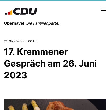
Oberhavel
Die Familienpartei
21.06.2023, 08:00 Uhr
17. Kremmener
NEUIGKEITEN
TERMINE
Gespräch am 26. Juni
2023
KREISVORSTAND
ORTSVERBÄNDE
VEREINIGUNGEN
Kreistagsfraktion
Leitprogramm der CDU Oberhavel