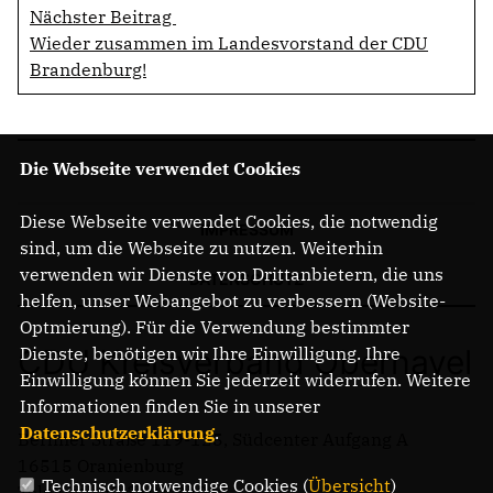
Nächster Beitrag
Wieder zusammen im Landesvorstand der CDU
Brandenburg!
Die Webseite verwendet Cookies
Diese Webseite verwendet Cookies, die notwendig
IMPRESSUM
sind, um die Webseite zu nutzen. Weiterhin
verwenden wir Dienste von Drittanbietern, die uns
DATENSCHUTZ
helfen, unser Webangebot zu verbessern (Website-
Optmierung). Für die Verwendung bestimmter
CDU Kreisverband Oberhavel
Dienste, benötigen wir Ihre Einwilligung. Ihre
Einwilligung können Sie jederzeit widerrufen. Weitere
Informationen finden Sie in unserer
Datenschutzerklärung
.
Berliner Straße 119-125, Südcenter Aufgang A
16515 Oranienburg
Technisch notwendige Cookies (
Übersicht
)
Telefon: +49 3301 3405