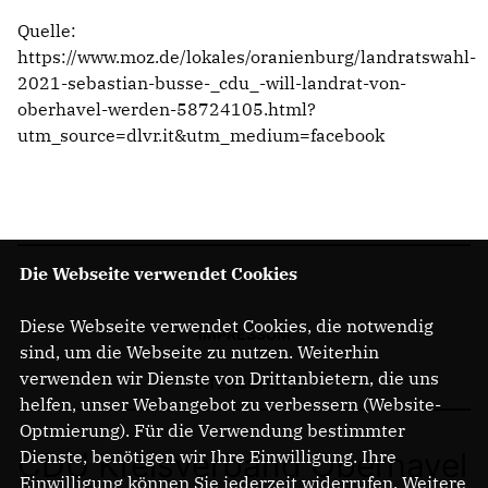
Quelle:
https://www.moz.de/lokales/oranienburg/landratswahl-
2021-sebastian-busse-_cdu_-will-landrat-von-
oberhavel-werden-58724105.html?
utm_source=dlvr.it&utm_medium=facebook
Die Webseite verwendet Cookies
Diese Webseite verwendet Cookies, die notwendig
IMPRESSUM
sind, um die Webseite zu nutzen. Weiterhin
verwenden wir Dienste von Drittanbietern, die uns
DATENSCHUTZ
helfen, unser Webangebot zu verbessern (Website-
Optmierung). Für die Verwendung bestimmter
Dienste, benötigen wir Ihre Einwilligung. Ihre
CDU Kreisverband Oberhavel
Einwilligung können Sie jederzeit widerrufen. Weitere