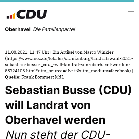
Oberhavel
Die Familienpartei
11.08.2021, 11:47 Uhr | Ein Artikel von Marco Winkler
(https://www.moz.de/lokales/oranienburg/landratswahl-2021-
NEUIGKEITEN
sebastian-busse-_cdu_-will-landrat-von-oberhavel-werden-
58724105.html?utm_source=dlvr.it&utm_medium=facebook) |
TERMINE
Quelle:
Frank Bommert MdL
Sebastian Busse (CDU)
KREISVORSTAND
ORTSVERBÄNDE
will Landrat von
VEREINIGUNGEN
Kreistagsfraktion
Oberhavel werden
Leitprogramm der CDU Oberhavel
Nun steht der CDU-