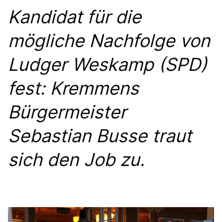
BILDER
Kandidat für die
mögliche Nachfolge von
Mitmachen
BÜRGERANFRAGE
Ludger Weskamp (SPD)
LINKS
fest: Kremmens
Bürgermeister
Sebastian Busse traut
sich den Job zu.